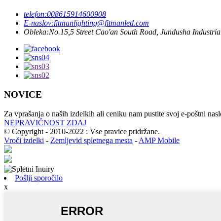
telefon:
008615914600908
E-naslov:
fitmanlighting@fitmanled.com
Obleka:
No.15,5 Street Cao'an South Road, Jundusha Industr
NOVICE
Za vprašanja o naših izdelkih ali ceniku nam pustite svoj e-poštni nas
NEPRAVIČNOST ZDAJ
© Copyright - 2010-2022 : Vse pravice pridržane.
Vroči izdelki
-
Zemljevid spletnega mesta
-
AMP Mobile
Pošlji sporočilo
x