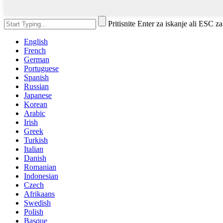
Pritisnite Enter za iskanje ali ESC za
English
French
German
Portuguese
Spanish
Russian
Japanese
Korean
Arabic
Irish
Greek
Turkish
Italian
Danish
Romanian
Indonesian
Czech
Afrikaans
Swedish
Polish
Basque