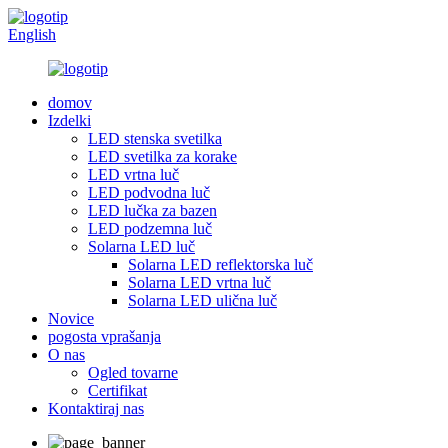
English
domov
Izdelki
LED stenska svetilka
LED svetilka za korake
LED vrtna luč
LED podvodna luč
LED lučka za bazen
LED podzemna luč
Solarna LED luč
Solarna LED reflektorska luč
Solarna LED vrtna luč
Solarna LED ulična luč
Novice
pogosta vprašanja
O nas
Ogled tovarne
Certifikat
Kontaktiraj nas