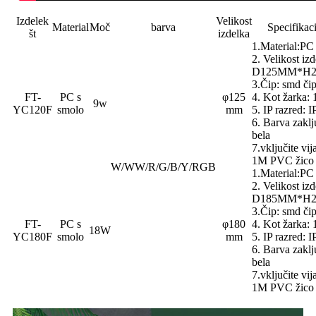
Izdelek
Velikost
Material
Moč
barva
Specifikaci
št
izdelka
1.Material:PC
2. Velikost izd
D125MM*H
3.Čip: smd či
FT-
PC s
φ125
4. Kot žarka: 
9w
YC120F
smolo
mm
5. IP razred: 
6. Barva zaklj
bela
7.vključite vij
1M PVC žico
W/WW/R/G/B/Y/RGB
1.Material:P
2. Velikost izd
D185MM*H
3.Čip: smd či
FT-
PC s
φ180
4. Kot žarka: 
18W
YC180F
smolo
mm
5. IP razred: 
6. Barva zaklj
bela
7.vključite vij
1M PVC žico