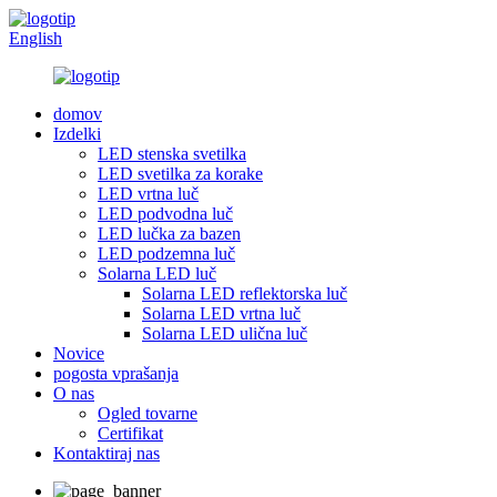
English
domov
Izdelki
LED stenska svetilka
LED svetilka za korake
LED vrtna luč
LED podvodna luč
LED lučka za bazen
LED podzemna luč
Solarna LED luč
Solarna LED reflektorska luč
Solarna LED vrtna luč
Solarna LED ulična luč
Novice
pogosta vprašanja
O nas
Ogled tovarne
Certifikat
Kontaktiraj nas