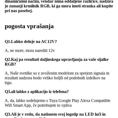
dinamičnimi načini, vendar nima oddaljene različice, nadzira
jo zunanji krmilnik RGB, ki ga mora imeti stranka ali kupite
pri nas posebej.
pogosta vprašanja
Q1.Lahko deluje na AC12V?
A, ne more, mora narediti 12v
Q2.Kaj pa rezultati daljinskega upravljanja za vaše sijalke
RGB?
A, Naše svetilke so z uvoženim modelom za sprejem signala in
rezultati nadzora bodo veliko boljši od podobnih izdelkov na
trgu.
Q3.ali lahko z aplikacijo iz telefona?
A, da, lahko sodelujemo s Tuya Google Play Alexa Compatible
Wifi Smart App, če potrebujete to vpliva
Q3.Ali je v redu, da natisnem svoj logotip na LED luči in