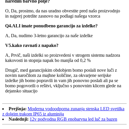
naredim barvno polje?
O, Da, prosimo, da nas uradno obvestite pred našo proizvodnjo
in najprej potrdite zasnovo na podlagi našega vzorca
Q4.ALI imate ponudbeno garancijo za izdelke?
A, Da, nudimo 3-letno garancijo za naše izdelke
V5.kako ravnati z napako?
A, Prvič, naši izdelki so proizvedeni v strogem sistemu nadzora
kakovosti in stopnja napak bo manjša od 0,2 %
Drugič, med garancijskim obdobjem bomo poslali nove luči z
novim naročilom za majhne količine, za okvarjene serijske
izdelke jih bomo popravili in vam jih ponovno poslali ali pa se
bomo pogovorili o rešitvi, vključno s ponovnim klicem glede na
dejansko situacijo
Prejšnja:
Moderna vodoodporna zunanja stenska LED svetilka
z dolgim ​​trakom IP65 iz aluminija
Naslednji:
12v podvodna RGB enobarvna led luč za bazen