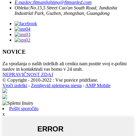
E-naslov:
fitmanlighting@fitmanled.com
Obleka:
No.15,5 Street Cao'an South Road, Jundusha
Industrial Park, Guzhen, zhongshan, Guangdong
NOVICE
Za vprašanja o naših izdelkih ali ceniku nam pustite svoj e-poštni
naslov in kontaktirali vas bomo v 24 urah.
NEPRAVIČNOST ZDAJ
© Copyright - 2010-2022 : Vse pravice pridržane.
Vroči izdelki
-
Zemljevid spletnega mesta
-
AMP Mobile
Pošlji sporočilo
x