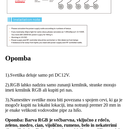
Opomba
1).Svetilka deluje samo pri DC12V.
2).RGB lahko nadzira samo zunanji krmilnik, stranke morajo
imeti krmilnik RGB ali kupiti pri nas.
3).Namestitev svetilke mora biti povezana s spojem cevi, ki ga je
mogoče kupiti na lokalni lokaciji, ima notranji premer 20 mm in
je enake velikosti vodovodne pipe za hišo.
Opomba: Barva RGB je večbarvna, vključno z rdečo,
zeleno, modro, cian, vijolično, rumeno, belo in nekaterimi