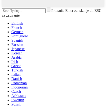
Pritisnite Enter za iskanje ali ESC
za zapiranje
English
French
German
Portuguese
Spanish
Russian
Japanese
Korean
Arabic
Irish
Greek
Turkish
Italian
Danish
Romanian
Indonesian
Czech
Afrikaans
Swedish
Polish